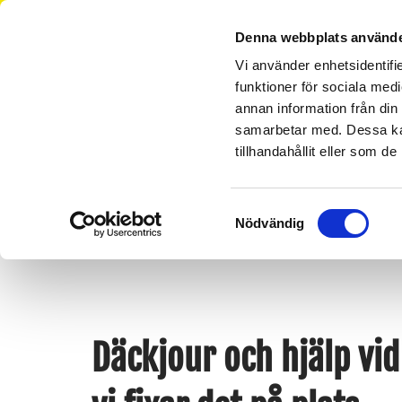
Denna webbplats använde
Vi använder enhetsidentifie
funktioner för sociala medi
annan information från din
samarbetar med. Dessa kan
Din räddnings
tillhandahållit eller som d
TMA SKYDD
VÄGASSISTANS
BÄRGN
Samtyckesval
Nödvändig
Däckjour och hjälp vi