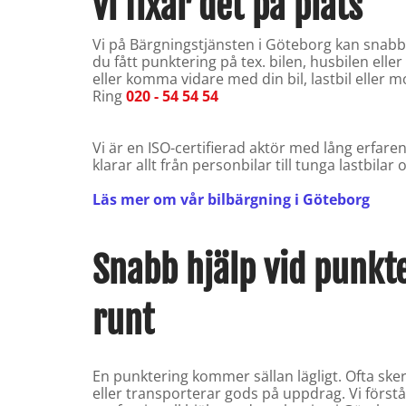
vi fixar det på plats
Vi på Bärgningstjänsten i Göteborg kan snabbt
du fått punktering på tex. bilen, husbilen eller
eller komma vidare med din bil, lastbil eller m
Ring
020 - 54 54 54
Vi är en ISO-certifierad aktör med lång erfa
klarar allt från personbilar till tunga lastbila
Läs mer om vår bilbärgning i Göteborg
Snabb hjälp vid punkt
runt
En punktering kommer sällan lägligt. Ofta sker 
eller transporterar gods på uppdrag. Vi först