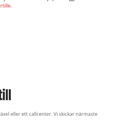
rtille
.
ill
xel eller ett callcenter. Vi skickar närmaste