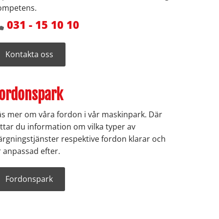
ompetens.
031 - 15 10 10

Kontakta oss
ordonspark
äs mer om våra fordon i vår maskinpark. Där
ittar du information om vilka typer av
ärgningstjänster respektive fordon klarar och
r anpassad efter.
Fordonspark