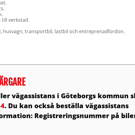
et.
ts.
k.
till verkstad.
il, husvagn, transportbil, lastbil och entreprenadfordon.
 BÄRGARE
 eller vägassistans i Göteborgs kommun 
54
. Du kan också beställa vägassistans
nformation: Registreringsnummer på bile