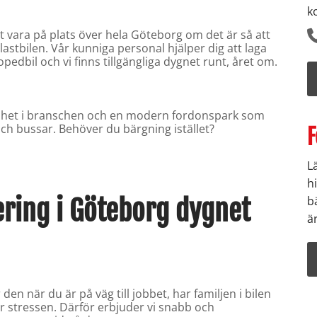
k
 vara på plats över hela Göteborg om det är så att
 lastbilen. Vår kunniga personal hjälper dig att laga
opedbil och vi finns tillgängliga dygnet runt, året om.
renhet i branschen och en modern fordonspark som
r och bussar. Behöver du bärgning istället?
F
L
h
ering i Göteborg dygnet
b
ä
den när du är på väg till jobbet, har familjen i bilen
år stressen. Därför erbjuder vi snabb och