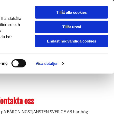
Dygnet runt - Året runt!
Tillåt alla cookies
020 - 54 54 54
illhandahålla
ifierare och
Tillåt urval
vi
 du har
TEN SVERIGE AB
Endast nödvändiga cookies
FORDON
OM OSS
LEVERANSVILKOR
ring
Visa detaljer
ontakta oss
i på BÄRGNINGSTJÄNSTEN SVERIGE AB har hög