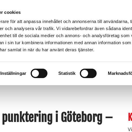
r cookies
rare för att anpassa innehållet och annonserna till användarna, t
er och analysera vår trafik. Vi vidarebefordrar även sådana ident
 enhet till de sociala medier och annons- och analysföretag som 
 i sin tur kombinera informationen med annan information som
försäkring gäller hos oss - BÄRGNINGSTJÄNS
e har samlat in när du har använt deras tjänster.
ING
TRANSPORT
PRISER
BÄRGNINGS
BÄRGNINGSBLOGGEN
KONTAKT
Inställningar
Statistik
Marknadsfö
d punktering i Göteborg –
K
V