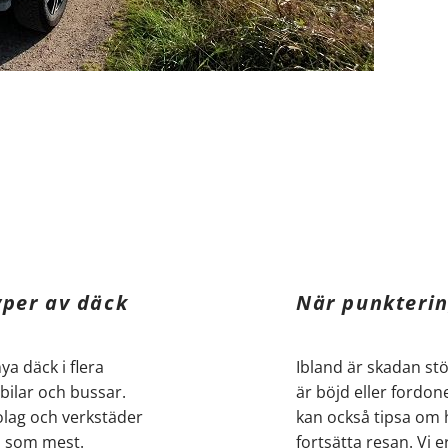
yper av däck
När punkterin
nya däck i flera
Ibland är skadan stö
bilar och bussar.
är böjd eller fordonet
lag och verkstäder
kan också tipsa om h
s som mest.
fortsätta resan. Vi 