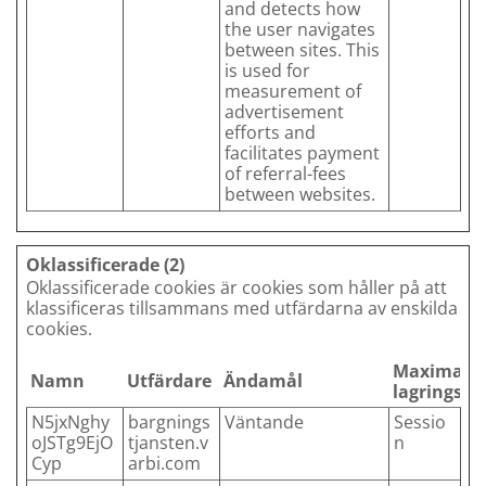
and detects how
the user navigates
between sites. This
is used for
measurement of
advertisement
efforts and
facilitates payment
of referral-fees
between websites.
Oklassificerade (2)
Oklassificerade cookies är cookies som håller på att
klassificeras tillsammans med utfärdarna av enskilda
cookies.
Maximal
Namn
Utfärdare
Ändamål
lagringstid
N5jxNghy
bargnings
Väntande
Sessio
oJSTg9EjO
tjansten.v
n
Cyp
arbi.com