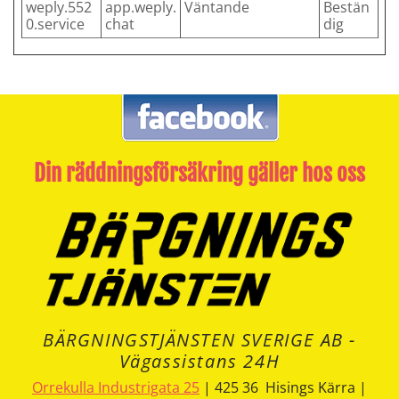
weply.552
app.weply.
Väntande
Bestän
0.service
chat
dig
Din räddningsförsäkring gäller hos oss
BÄRGNINGSTJÄNSTEN SVERIGE AB -
Vägassistans 24H
Orrekulla Industrigata 25
| 425 36 Hisings Kärra |