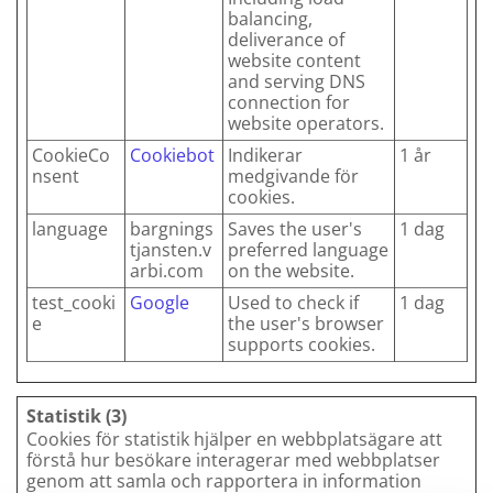
balancing,
deliverance of
website content
and serving DNS
connection for
website operators.
CookieCo
Cookiebot
Indikerar
1 år
nsent
medgivande för
cookies.
language
bargnings
Saves the user's
1 dag
tjansten.v
preferred language
arbi.com
on the website.
test_cooki
Google
Used to check if
1 dag
e
the user's browser
supports cookies.
Statistik (3)
Cookies för statistik hjälper en webbplatsägare att
förstå hur besökare interagerar med webbplatser
genom att samla och rapportera in information