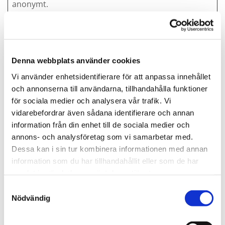
anonymt.
Maximal
Namn
Utfärdare
Ändamål
lagringstid
_ga
Google
Google analytics,
2 år
_ga används för att
Denna webbplats använder cookies
förstå hur
besökaren
Vi använder enhetsidentifierare för att anpassa innehållet
navigerar runt på
och annonserna till användarna, tillhandahålla funktioner
webbplatsen
för sociala medier och analysera vår trafik. Vi
_ga_#
Google
Used by Google
2 år
vidarebefordrar även sådana identifierare och annan
Analytics to collect
information från din enhet till de sociala medier och
data on the
annons- och analysföretag som vi samarbetar med.
number of times a
user has visited the
Dessa kan i sin tur kombinera informationen med annan
website as well as
information som du har tillhandahållit eller som de har
dates for the first
samlat in när du har använt deras tjänster.
and most recent
visit.
Samtyckesval
Nödvändig
NRBA_SES
bargnings
Väntande
Bestän
SION::#
tjansten.v
dig
arbi.com