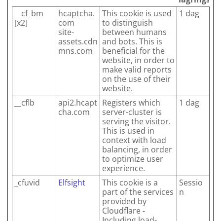
__cf_bm
hcaptcha.
This cookie is used
1 dag
[x2]
com
to distinguish
site-
between humans
assets.cdn
and bots. This is
mns.com
beneficial for the
website, in order to
make valid reports
on the use of their
website.
__cflb
api2.hcapt
Registers which
1 dag
cha.com
server-cluster is
serving the visitor.
This is used in
context with load
balancing, in order
to optimize user
experience.
_cfuvid
Elfsight
This cookie is a
Sessio
part of the services
n
provided by
Cloudflare -
Including load-