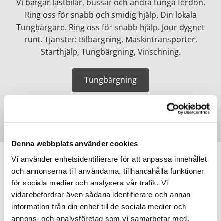
Vi bärgar lastbilar, bussar och andra tunga fordon.
Ring oss för snabb och smidig hjälp. Din lokala
Tungbärgare. Ring oss för snabb hjälp. Jour dygnet
runt. Tjänster: Bilbärgning, Maskintransporter,
Starthjälp, Tungbärgning, Vinschning.
Tungbärgning
Denna webbplats använder cookies
Vi använder enhetsidentifierare för att anpassa innehållet
Bärgningstjänsten Sverige AB
och annonserna till användarna, tillhandahålla funktioner
för sociala medier och analysera vår trafik. Vi
Vår fordonspark i Stor Götenborg
vidarebefordrar även sådana identifierare och annan
Bärgningstjänstens bärgningsfordon, våra erfarna
information från din enhet till de sociala medier och
bärgare och våra långa erfarenhet och uppdaterade
annons- och analysföretag som vi samarbetar med.
fordonspark används vid väghjälp och vägassistans.